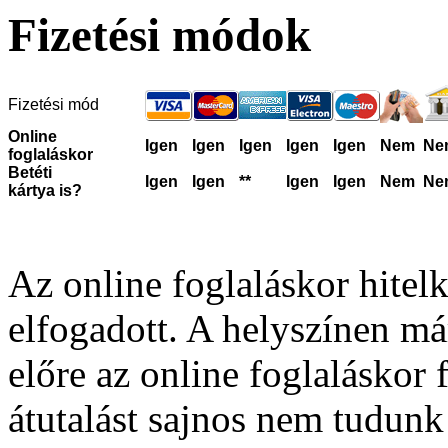
Fizetési módok
Fizetési mód
Online
Igen
Igen
Igen
Igen
Igen
Nem
Ne
foglaláskor
Betéti
Igen
Igen
**
Igen
Igen
Nem
Ne
kártya is?
Az online foglaláskor hitelk
elfogadott. A helyszínen már
előre az online foglaláskor
átutalást sajnos nem tudunk